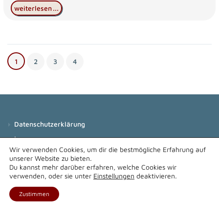
weiterlesen
...
Seite
Seite
Seite
Seite
1
2
3
4
Datenschutz­erklärung
Impressum
Wir verwenden Cookies, um dir die bestmögliche Erfahrung auf
unserer Website zu bieten.
Du kannst mehr darüber erfahren, welche Cookies wir
verwenden, oder sie unter
Einstellungen
deaktivieren.
Made with ❤ by Ludwig Loth
Zustimmen